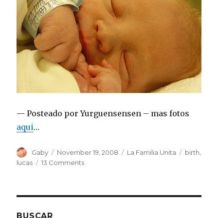
— Posteado por Yurguensensen – mas fotos
aqui
…
Author
Posted
Categories
Tags
Gaby
November 19, 2008
La Familia Unita
birth
,
on
on
lucas
13 Comments
Lucas
Sin
Palabras
BUSCAR